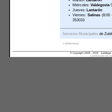
Martes:
Lantarón
Miércoles:
Valdegovia
9
Jueves:
Lantarón
Viernes:
Salinas
(8:00 
353033
Servicios Municipales
de Zubil
« Anteriores
© Copyright 2008 - 2026 · Zubillaga
Condiciones de us