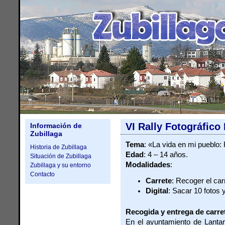
VI Rally Fotográfico 
Información de
Zubillaga
Tema
: «La vida en mi pueblo: 
Historia de Zubillaga
Edad
: 4 – 14 años.
Situación de Zubillaga
Modalidades
:
Zubillaga y su entorno
Contacto
Carrete
: Recoger el car
Digital
: Sacar 10 fotos 
Recogida y entrega de carre
En el ayuntamiento de Lantar